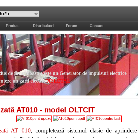
Produse
Distribuitori
Forum
Contact
us de firma noastra este un Generator de impulsuri electrice
enteze un gard electric
NELETAL
азреза на чертеже
"вони и шума царило
rizată AT010 - model OLTCIT
"праздничное настроение.
н
"огромное, тощее, похожее "на волка
izată AT 010
, completează sistemul clasic de aprindere 