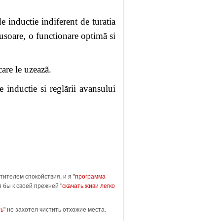
de inductie indiferent de turatia
usoare, o functionare optimã si
care le uzeazã.
e inductie si reglãrii avansului
).style.display
утителем спокойствия, и я "
программа
я бы к своей прежней "
скачать живи легко
ть
" не захотел чистить отхожие места.