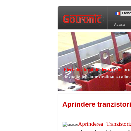
Acasa
Electrificatorul de demarcatie
prod
de inalta tensiune destinat sa alim
Среди "
Обозначение р
Aprindere tranzisto
"
рок концерты скачать
И "
скачать аист онлай
Aprinderea Tranzistor