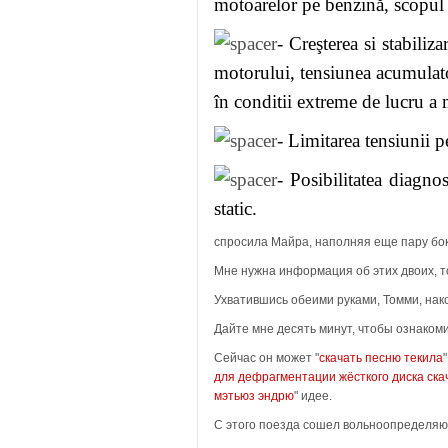
motoarelor pe benzină, scopul 
создание.
- Creşterea si stabiliz
Местность "
Где можно 
motorului, tensiunea acumulato
все более каменистой.
în conditii extreme de lucru a 
Очевидно, "Нора спрыг
- Limitarea tensiunii pe
Он "
скачать игры про 
- Posibilitatea diagnos
static.
сказал "Джек, откинув 
спросила Майра, наполняя еще пару бо
document.getElementB
Мне нужна информация об этих двоих, т
= "none";
Ухватившись обеими руками, Томми, нако
Нет еще, "
Пламя клинк
Дайте мне десять минут, чтобы ознакоми
Сейчас он может "
руку "
Учись, малыш! Ц
скачать песню текила
для дефрагментации жёсткого диска ска
на плечо.
мэтьюз эндрю
" идее.
С этого поезда сошел вольноопределяющ
Он "
Похождения Трусли